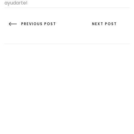
ayudarte!
Navegación de entradas
ANTERIOR
SIGUIENTE
PREVIOUS POST
NEXT POST